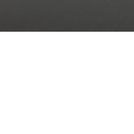
NIEUW IN ONS AANBOD
WAARSCHUWINGEN EN SIGNALISTIE
VALGEVAAR EN VEILIG BETREDEN VAN
DAKEN
Looppaden voor platte daken, anti slip banen voor
pvc of tpo platdak
Wandelpaden platte daken in kunststof of rubber
tegels
Signalisatie en markering van veilige zones aan de
hand van gele kleefstrips
Waarschuwingsborden en